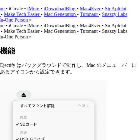
re
•
iCreate
•
iMore
•
iDownloadBlog
•
Mac4Ever
•
Sir Apfelot
•
Make Tech Easier
•
Mac Generation
•
Tutonaut
•
Snazzy Labs
In-One Person
•
re
•
iCreate
•
iMore
•
iDownloadBlog
•
Mac4Ever
•
Sir Apfelot
•
Make Tech Easier
•
Mac Generation
•
Tutonaut
•
Snazzy Labs
In-One Person
•
機能
Ejectify はバックグラウンドで動作し、Mac のメニューバーに
あるアイコンから設定できます。