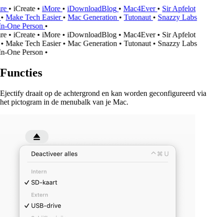
re
•
iCreate
•
iMore
•
iDownloadBlog
•
Mac4Ever
•
Sir Apfelot
•
Make Tech Easier
•
Mac Generation
•
Tutonaut
•
Snazzy Labs
In-One Person
•
re
•
iCreate
•
iMore
•
iDownloadBlog
•
Mac4Ever
•
Sir Apfelot
•
Make Tech Easier
•
Mac Generation
•
Tutonaut
•
Snazzy Labs
In-One Person
•
Functies
Ejectify draait op de achtergrond en kan worden geconfigureerd via
het pictogram in de menubalk van je Mac.