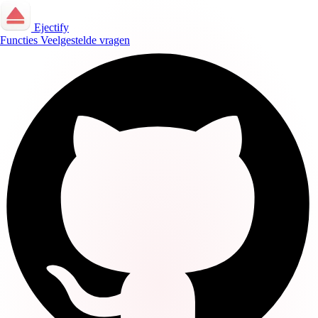
Ejectify
Functies
Veelgestelde vragen